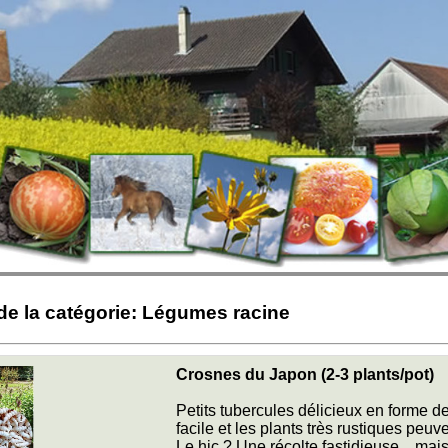
de la catégorie: Légumes racine
Crosnes du Japon (2-3 plants/pot)
Petits tubercules délicieux en forme de
facile et les plants très rustiques peuve
Le hic ? Une récolte fastidieuse.., m